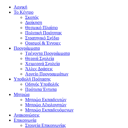
Αρχική
Το Κέντρο
Σκοπός
Διοίκηση
Θεσμικό Πλαίσιο
Πολιτική Ποιότητας
Στρατηγικό Σχέδιο
Ορισμοί & Έννοιες
Προγράμματα
Τρέχοντα Προγράμματα
Θερινά Σχολεία
Χειμερινά Σχολεία
Άλλες Δράσεις
Αρχείο Προγραμμάτων
Υποβολή Πρότασης
Οδηγός Υποβολής
Πρότυπα Έντυπα
Μητρώα
Μητρώο Εκπαιδευτών
Μητρώο Αξιολογητών
Μητρώο Εκπαιδευόμενων
Ανακοινώσεις
Επικοινωνία
Στοιχεία Επικοινωνίας