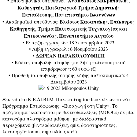
Αναστάσιος Μικρόπουλος,
• Επιστημονικά υπεύθυνος:
Καθηγητής, Παιδαγωγικό Τμήμα Δημοτικής
Εκπαίδευσης, Πανεπιστήμιο Ιωαννίνων
Βλάσιος Κασαπάκης, Επίκουρος
• Ακαδημαϊκά υπεύθυνος:
Καθηγητής, Τμήμα Πολιτισμικής Τεχνολογίας και
Επικοινωνίας, Πανεπιστήμιο Αιγαίου
• Έναρξη εγγραφών: 18 Σεπτεμβρίου 2023
• Λήξη εγγραφών: 6 Νοεμβρίου 2023
• ΔΩΡΕΑΝ ΠΑΡΑΚΟΛΟΥΘΗΣΗ
• Κόστος υποβολής αίτησης για λήψη πιστοποιητικού
επιμόρφωσης: 60 ευρώ (€)
• Προθεσμία υποβολής αίτησης λήψης πιστοποιητικού: 4
Δεκεμβρίου 2023
Ξεκινά στο Κ.Ε.ΔΙ.ΒΙ.Μ. Πανεπιστημίου Ιωαννίνων το νέο
Πρόγραμμα Επιμόρφωσης: «Εισαγωγή στη Unity». Το
πρόγραμμα υλοποιείται με βιντεοδιαλέξεις (MOOCs) σε μία
καινοτόμα πλατφόρμα μάθησης με διαδραστικό
περιεχόμενο (βιντεοδιαλέξεις, quiz, δραστηριότητες,
λειτουργία forum, σημειώσεις κ.ά.).