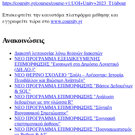
https://coursity.gr/courses/course-v1:UOI+Unity+2023_T1/about
Επισκεφτείτε την καινοτόμα πλατφόρμα μάθησης και
εγγραφείτε τώρα στο
www.coursity.gr
Ανακοινώσεις
Διακοπή λειτουργίας λόγω θερινών διακοπών
ΝΕΟ ΠΡΟΓΡΑΜΜΑ ΕΞΕΙΔΙΚΕΥΜΕΝΗΣ
ΕΠΙΜΟΡΦΩΣΗΣ "Εισαγωγή στο Δημόσιο Λογιστικό
(ΔΗ.ΛΟ.)"
ΝΕΟ ΘΕΡΙΝΟ ΣΧΟΛΕΙΟ "Σούλι – Αχέροντας: Ιστορία,
Περιβάλλον και Βιώσιμη Ανάπτυξη"
ΝΕΟ ΠΡΟΓΡΑΜΜΑ ΕΠΙΜΟΡΦΩΣΗΣ "Βάσεις Δεδομένων
& SQL"
ΝΕΟ ΠΡΟΓΡΑΜΜΑ ΕΠΙΜΟΡΦΩΣΗΣ "Ανάλυση
δεδομένων με την γλώσσα R"
ΝΕΟ ΠΡΟΓΡΑΜΜΑ ΕΠΙΜΟΡΦΩΣΗΣ "Σύνταξη
Βιογραφικού Σημειώματος"
ΝΕΟ ΠΡΟΓΡΑΜΜΑ ΕΠΙΜΟΡΦΩΣΗΣ "Συγγραφή
επιστημονικού άρθρου"
ΝΕΟ ΠΡΟΓΡΑΜΜΑ ΕΠΙΜΟΡΦΩΣΗΣ "Προγραμματισμός
με Python & AI"