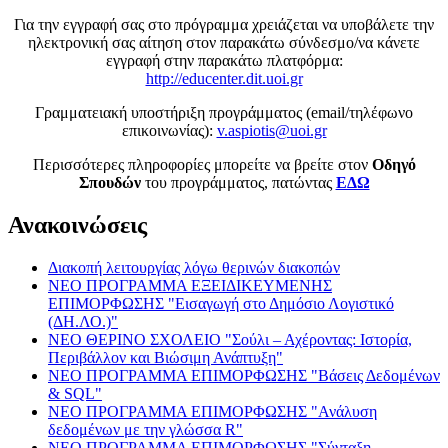
Για την εγγραφή σας στο πρόγραμμα χρειάζεται να υποβάλετε την
ηλεκτρονική σας αίτηση στον παρακάτω σύνδεσμο/να κάνετε
εγγραφή στην παρακάτω πλατφόρμα:
http://educenter.dit.uoi.gr
Γραμματειακή υποστήριξη προγράμματος (email/τηλέφωνο
επικοινωνίας):
v.aspiotis@uoi.gr
Περισσότερες πληροφορίες μπορείτε να βρείτε στον
Οδηγό
Σπουδών
του προγράμματος, πατώντας
ΕΔΩ
Ανακοινώσεις
Διακοπή λειτουργίας λόγω θερινών διακοπών
ΝΕΟ ΠΡΟΓΡΑΜΜΑ ΕΞΕΙΔΙΚΕΥΜΕΝΗΣ
ΕΠΙΜΟΡΦΩΣΗΣ "Εισαγωγή στο Δημόσιο Λογιστικό
(ΔΗ.ΛΟ.)"
ΝΕΟ ΘΕΡΙΝΟ ΣΧΟΛΕΙΟ "Σούλι – Αχέροντας: Ιστορία,
Περιβάλλον και Βιώσιμη Ανάπτυξη"
ΝΕΟ ΠΡΟΓΡΑΜΜΑ ΕΠΙΜΟΡΦΩΣΗΣ "Βάσεις Δεδομένων
& SQL"
ΝΕΟ ΠΡΟΓΡΑΜΜΑ ΕΠΙΜΟΡΦΩΣΗΣ "Ανάλυση
δεδομένων με την γλώσσα R"
ΝΕΟ ΠΡΟΓΡΑΜΜΑ ΕΠΙΜΟΡΦΩΣΗΣ "Σύνταξη