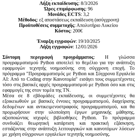
Λήξη εκπαίδευσης
: 8/3/2026
Ώρες επιμόρφωσης
: 96
Μονάδες ECTS
: 3,2
Μέθοδος
: εξ αποστάσεως εκπαίδευση (ασύγχρονη)
Προϋποθέσεις συμμετοχής
: Απολυτήριο Λυκείου
Κόστος
: 200€
Έναρξη εγγραφών
: 19/10/2025
Λήξη εγγραφών
: 12/01/2026
Σύντομη περιγραφή προγράμματος
: Η γλώσσα
προγραμματισμού Python αποτελεί το θεμέλιο για την ανάπτυξη
εφαρμογών τεχνητής νοημοσύνης στη σύγχρονη εποχή. Το
πρόγραμμα "Προγραμματισμός με Python και Σύγχρονα Εργαλεία
AI: Από το Coding στην Καινοτομία" εισάγει τους συμμετέχοντες
τόσο στις βασικές αρχές προγραμματισμού με Python όσο και στις
εφαρμογές της στον τομέα της ΤΝ.
Μέσα σε 8 εβδομάδες εκπαίδευσης, οι συμμετέχοντες θα
εξοικειωθούν με βασικές έννοιες προγραμματισμού, διαχείρισης
δεδομένων και αντικειμενοστραφούς προγραμματισμού, και θα
προχωρήσουν στην υλοποίηση έργων μηχανικής μάθησης,
αξιοποιώντας ισχυρές βιβλιοθήκες Python. Το πρόγραμμα
συνδυάζει θεωρητική κατάρτιση και πρακτική εξάσκηση,
εστιάζοντας στην ανάπτυξη λειτουργικών και καινοτόμων λύσεων
με χρήση σύγχρονων εργαλείων τεχνητής νοημοσύνης.