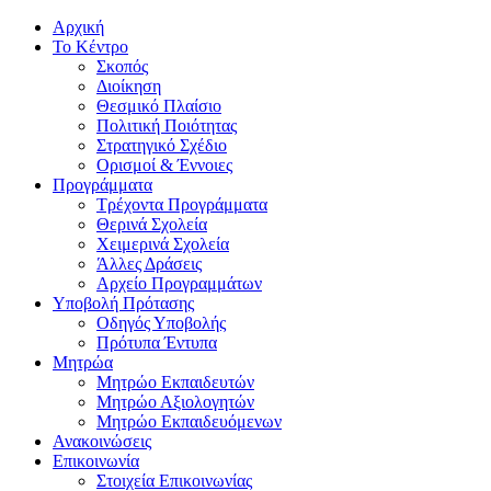
Αρχική
Το Κέντρο
Σκοπός
Διοίκηση
Θεσμικό Πλαίσιο
Πολιτική Ποιότητας
Στρατηγικό Σχέδιο
Ορισμοί & Έννοιες
Προγράμματα
Τρέχοντα Προγράμματα
Θερινά Σχολεία
Χειμερινά Σχολεία
Άλλες Δράσεις
Αρχείο Προγραμμάτων
Υποβολή Πρότασης
Οδηγός Υποβολής
Πρότυπα Έντυπα
Μητρώα
Μητρώο Εκπαιδευτών
Μητρώο Αξιολογητών
Μητρώο Εκπαιδευόμενων
Ανακοινώσεις
Επικοινωνία
Στοιχεία Επικοινωνίας