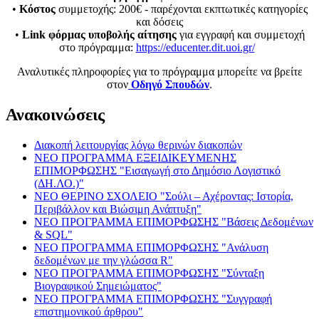
•
Κόστος
συμμετοχής: 200€ - παρέχονται εκπτωτικές κατηγορίες
και δόσεις
•
Link φόρμας υποβολής αίτησης
για εγγραφή και συμμετοχή
στο πρόγραμμα:
https://educenter.dit.uoi.gr/
Αναλυτικές πληροφορίες για το πρόγραμμα μπορείτε να βρείτε
στον
Οδηγό Σπουδών
.
Ανακοινώσεις
Διακοπή λειτουργίας λόγω θερινών διακοπών
ΝΕΟ ΠΡΟΓΡΑΜΜΑ ΕΞΕΙΔΙΚΕΥΜΕΝΗΣ
ΕΠΙΜΟΡΦΩΣΗΣ "Εισαγωγή στο Δημόσιο Λογιστικό
(ΔΗ.ΛΟ.)"
ΝΕΟ ΘΕΡΙΝΟ ΣΧΟΛΕΙΟ "Σούλι – Αχέροντας: Ιστορία,
Περιβάλλον και Βιώσιμη Ανάπτυξη"
ΝΕΟ ΠΡΟΓΡΑΜΜΑ ΕΠΙΜΟΡΦΩΣΗΣ "Βάσεις Δεδομένων
& SQL"
ΝΕΟ ΠΡΟΓΡΑΜΜΑ ΕΠΙΜΟΡΦΩΣΗΣ "Ανάλυση
δεδομένων με την γλώσσα R"
ΝΕΟ ΠΡΟΓΡΑΜΜΑ ΕΠΙΜΟΡΦΩΣΗΣ "Σύνταξη
Βιογραφικού Σημειώματος"
ΝΕΟ ΠΡΟΓΡΑΜΜΑ ΕΠΙΜΟΡΦΩΣΗΣ "Συγγραφή
επιστημονικού άρθρου"