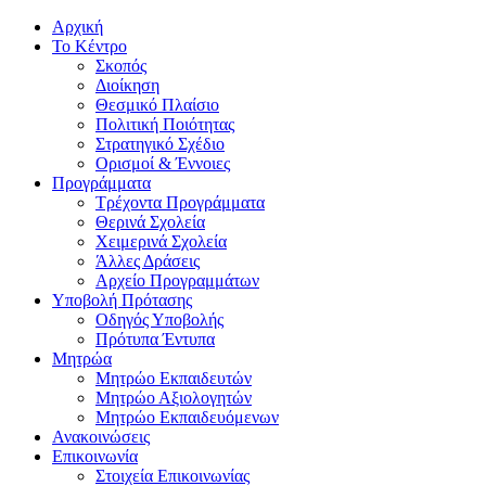
Αρχική
Το Κέντρο
Σκοπός
Διοίκηση
Θεσμικό Πλαίσιο
Πολιτική Ποιότητας
Στρατηγικό Σχέδιο
Ορισμοί & Έννοιες
Προγράμματα
Τρέχοντα Προγράμματα
Θερινά Σχολεία
Χειμερινά Σχολεία
Άλλες Δράσεις
Αρχείο Προγραμμάτων
Υποβολή Πρότασης
Οδηγός Υποβολής
Πρότυπα Έντυπα
Μητρώα
Μητρώο Εκπαιδευτών
Μητρώο Αξιολογητών
Μητρώο Εκπαιδευόμενων
Ανακοινώσεις
Επικοινωνία
Στοιχεία Επικοινωνίας