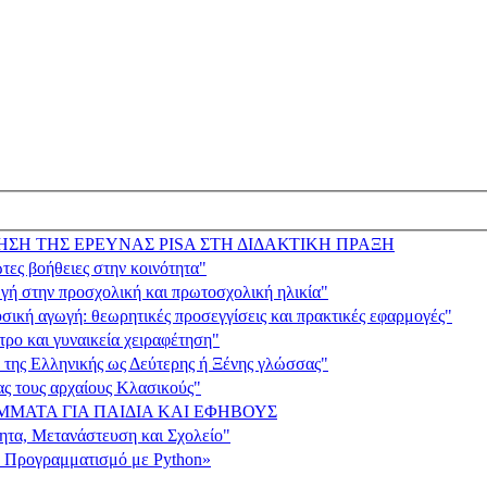
ΣΗ ΤΗΣ ΕΡΕΥΝΑΣ PISA ΣΤΗ ΔΙΔΑΚΤΙΚΗ ΠΡΑΞΗ
οήθειες στην κοινότητα"
ν προσχολική και πρωτοσχολική ηλικία"
γή: θεωρητικές προσεγγίσεις και πρακτικές εφαρμογές"
αι γυναικεία χειραφέτηση"
Eλληνικής ως Δεύτερης ή Ξένης γλώσσας"
ους αρχαίους Κλασικούς"
ΜΑΤΑ ΓΙΑ ΠΑΙΔΙΑ ΚΑΙ ΕΦΗΒΟΥΣ
 Μετανάστευση και Σχολείο"
ογραμματισμό με Python»