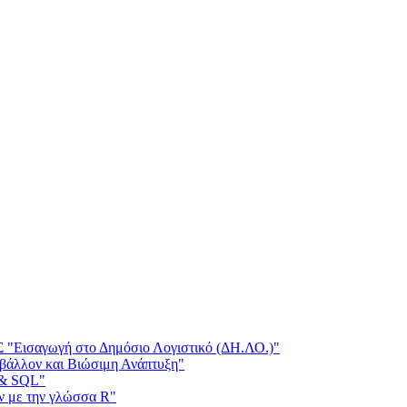
γωγή στο Δημόσιο Λογιστικό (ΔΗ.ΛΟ.)"
άλλον και Βιώσιμη Ανάπτυξη"
& SQL"
ε την γλώσσα R"