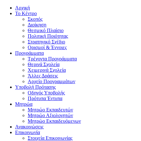
Αρχική
Το Κέντρο
Σκοπός
Διοίκηση
Θεσμικό Πλαίσιο
Πολιτική Ποιότητας
Στρατηγικό Σχέδιο
Ορισμοί & Έννοιες
Προγράμματα
Τρέχοντα Προγράμματα
Θερινά Σχολεία
Χειμερινά Σχολεία
Άλλες Δράσεις
Αρχείο Προγραμμάτων
Υποβολή Πρότασης
Οδηγός Υποβολής
Πρότυπα Έντυπα
Μητρώα
Μητρώο Εκπαιδευτών
Μητρώο Αξιολογητών
Μητρώο Εκπαιδευόμενων
Ανακοινώσεις
Επικοινωνία
Στοιχεία Επικοινωνίας